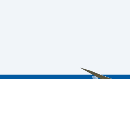
ách hàng và quý đối tác, Adavigo đã xây dựng đội ngũ chuyên viên
 đầu thành lập, sẵn sàng đáp ứng mọi yêu cầu của quá khách hàng